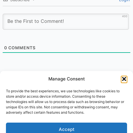
400
0
COMMENTS
Manage Consent
To provide the best experiences, we use technologies like cookies to
store and/or access device information. Consenting to these
technologies will allow us to process data such as browsing behavior or
unique IDs on this site. Not consenting or withdrawing consent, may
adversely affect certain features and functions.
Impressum
About Us
Accept