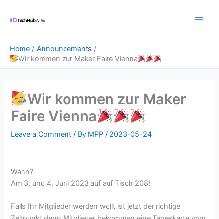
Skip
Main
to
Men
content
Home
Announcements
Wir kommen zur Maker Faire Vienna
Wir kommen zur Maker
Faire Vienna
Leave a Comment
/ By
MPP
/
2023-05-24
Wann?
Am 3. und 4. Juni 2023 auf auf Tisch 208!
Falls Ihr Mitglieder werden wollt ist jetzt der richtige
Zeitpunkt denn Mitglieder bekommen eine Tageskarte vom